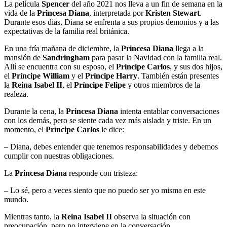
La película
Spencer
del año 2021 nos lleva a un fin de semana en la
vida de la
Princesa Diana
, interpretada por
Kristen Stewart
.
Durante esos días, Diana se enfrenta a sus propios demonios y a las
expectativas de la familia real británica.
En una fría mañana de diciembre, la
Princesa Diana
llega a la
mansión de
Sandringham
para pasar la Navidad con la familia real.
Allí se encuentra con su esposo, el
Príncipe Carlos
, y sus dos hijos,
el
Príncipe William
y el
Príncipe Harry
. También están presentes
la
Reina Isabel II
, el
Príncipe Felipe
y otros miembros de la
realeza.
Durante la cena, la
Princesa Diana
intenta entablar conversaciones
con los demás, pero se siente cada vez más aislada y triste. En un
momento, el
Príncipe Carlos
le dice:
– Diana, debes entender que tenemos responsabilidades y debemos
cumplir con nuestras obligaciones.
La
Princesa Diana
responde con tristeza:
– Lo sé, pero a veces siento que no puedo ser yo misma en este
mundo.
Mientras tanto, la
Reina Isabel II
observa la situación con
preocupación, pero no interviene en la conversación.