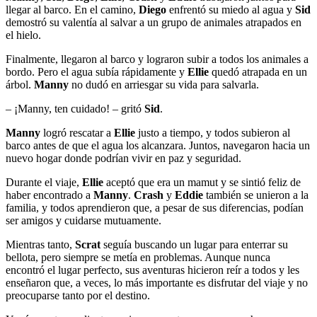
llegar al barco. En el camino,
Diego
enfrentó su miedo al agua y
Sid
demostró su valentía al salvar a un grupo de animales atrapados en
el hielo.
Finalmente, llegaron al barco y lograron subir a todos los animales a
bordo. Pero el agua subía rápidamente y
Ellie
quedó atrapada en un
árbol.
Manny
no dudó en arriesgar su vida para salvarla.
– ¡Manny, ten cuidado! – gritó
Sid
.
Manny
logró rescatar a
Ellie
justo a tiempo, y todos subieron al
barco antes de que el agua los alcanzara. Juntos, navegaron hacia un
nuevo hogar donde podrían vivir en paz y seguridad.
Durante el viaje,
Ellie
aceptó que era un mamut y se sintió feliz de
haber encontrado a
Manny
.
Crash
y
Eddie
también se unieron a la
familia, y todos aprendieron que, a pesar de sus diferencias, podían
ser amigos y cuidarse mutuamente.
Mientras tanto,
Scrat
seguía buscando un lugar para enterrar su
bellota, pero siempre se metía en problemas. Aunque nunca
encontró el lugar perfecto, sus aventuras hicieron reír a todos y les
enseñaron que, a veces, lo más importante es disfrutar del viaje y no
preocuparse tanto por el destino.