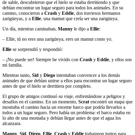
de sable, descubrieron que el hielo se estaba derritiendo y que
debían encontrar un lugar seguro para todos los animales. En su
camino, conocieron a
Crash
y
Eddie
, dos traviesos hermanos
zarigüeyas, y a
Ellie
, una mamut que creía ser una zarigüeya.
Un día, mientras caminaban,
Manny
le dijo a
Ellie
:
– Ellie, tú no eres una zarigüeya, eres un mamut como yo.
Ellie
se sorprendió y respondió:
– ¡No puede ser! Siempre he vivido con
Crash
y
Eddie
, y ellos son
mi familia.
Mientras tanto,
Sid
y
Diego
intentaban convencer a los demás
animales de que debían unirse a ellos para encontrar un lugar seguro
antes de que el hielo se derritiera por completo.
El grupo de amigos continuó su viaje, enfrentándose a peligros y
desafíos en el camino. En un momento,
Scrat
encontró un mapa que
mostraba el camino hacia un enorme barco que podría llevarlos a
todos a un lugar seguro. Pero había un problema: el barco estaba en
lo alto de una montaña y debían llegar antes de que el agua los
alcanzara.
Manny
,
Sid
,
Diego
,
Ellie
,
Crash
y
Eddie
trabajaron juntos para