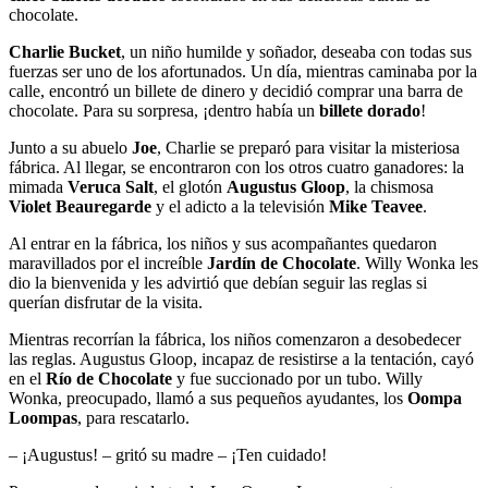
chocolate.
Charlie Bucket
, un niño humilde y soñador, deseaba con todas sus
fuerzas ser uno de los afortunados. Un día, mientras caminaba por la
calle, encontró un billete de dinero y decidió comprar una barra de
chocolate. Para su sorpresa, ¡dentro había un
billete dorado
!
Junto a su abuelo
Joe
, Charlie se preparó para visitar la misteriosa
fábrica. Al llegar, se encontraron con los otros cuatro ganadores: la
mimada
Veruca Salt
, el glotón
Augustus Gloop
, la chismosa
Violet Beauregarde
y el adicto a la televisión
Mike Teavee
.
Al entrar en la fábrica, los niños y sus acompañantes quedaron
maravillados por el increíble
Jardín de Chocolate
. Willy Wonka les
dio la bienvenida y les advirtió que debían seguir las reglas si
querían disfrutar de la visita.
Mientras recorrían la fábrica, los niños comenzaron a desobedecer
las reglas. Augustus Gloop, incapaz de resistirse a la tentación, cayó
en el
Río de Chocolate
y fue succionado por un tubo. Willy
Wonka, preocupado, llamó a sus pequeños ayudantes, los
Oompa
Loompas
, para rescatarlo.
– ¡Augustus! – gritó su madre – ¡Ten cuidado!