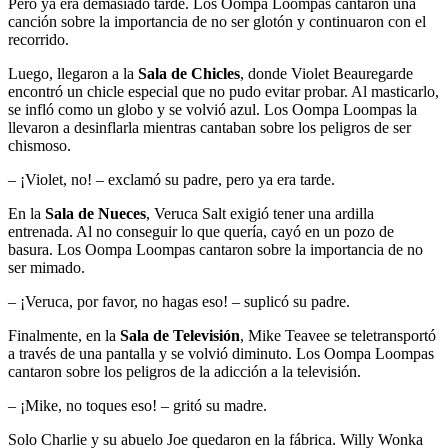
Pero ya era demasiado tarde. Los Oompa Loompas cantaron una
canción sobre la importancia de no ser glotón y continuaron con el
recorrido.
Luego, llegaron a la
Sala de Chicles
, donde Violet Beauregarde
encontró un chicle especial que no pudo evitar probar. Al masticarlo,
se infló como un globo y se volvió azul. Los Oompa Loompas la
llevaron a desinflarla mientras cantaban sobre los peligros de ser
chismoso.
– ¡Violet, no! – exclamó su padre, pero ya era tarde.
En la
Sala de Nueces
, Veruca Salt exigió tener una ardilla
entrenada. Al no conseguir lo que quería, cayó en un pozo de
basura. Los Oompa Loompas cantaron sobre la importancia de no
ser mimado.
– ¡Veruca, por favor, no hagas eso! – suplicó su padre.
Finalmente, en la
Sala de Televisión
, Mike Teavee se teletransportó
a través de una pantalla y se volvió diminuto. Los Oompa Loompas
cantaron sobre los peligros de la adicción a la televisión.
– ¡Mike, no toques eso! – gritó su madre.
Solo Charlie y su abuelo Joe quedaron en la fábrica. Willy Wonka