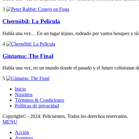
3
Chernóbil: La Película
Había una vez… En un lugar lejano, rodeado por vastos bosques y río
4
Gintama: The Final
Había una vez, en un mundo donde el pasado y el futuro colisionan de
5
Inicio
Nosotros
Términos & Condiciones
Políticas de privacidad
Copyright© - 2024: Pelicuentos. Todos los derechos reservados.
MENU
Acción
Aventura