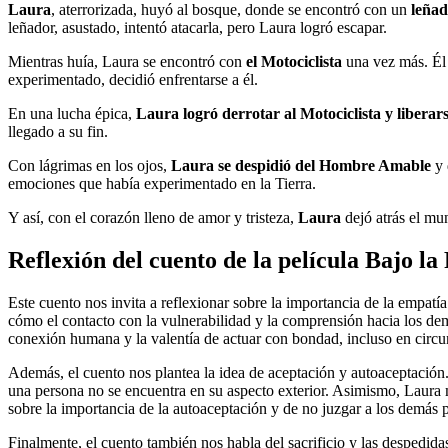
Laura
, aterrorizada, huyó al bosque, donde se encontró con un
leña
leñador, asustado, intentó atacarla, pero Laura logró escapar.
Mientras huía, Laura se encontró con
el Motociclista
una vez más. Él 
experimentado, decidió enfrentarse a él.
En una lucha épica,
Laura logró derrotar al Motociclista y liberars
llegado a su fin.
Con lágrimas en los ojos,
Laura se despidió del Hombre Amable
y 
emociones que había experimentado en la Tierra.
Y así, con el corazón lleno de amor y tristeza,
Laura
dejó atrás el mu
Reflexión del cuento de la película Bajo la 
Este cuento nos invita a reflexionar sobre la importancia de la empatí
cómo el contacto con la vulnerabilidad y la comprensión hacia los de
conexión humana y la valentía de actuar con bondad, incluso en circu
Además, el cuento nos plantea la idea de aceptación y autoaceptación.
una persona no se encuentra en su aspecto exterior. Asimismo, Laura m
sobre la importancia de la autoaceptación y de no juzgar a los demás p
Finalmente, el cuento también nos habla del sacrificio y las despedida