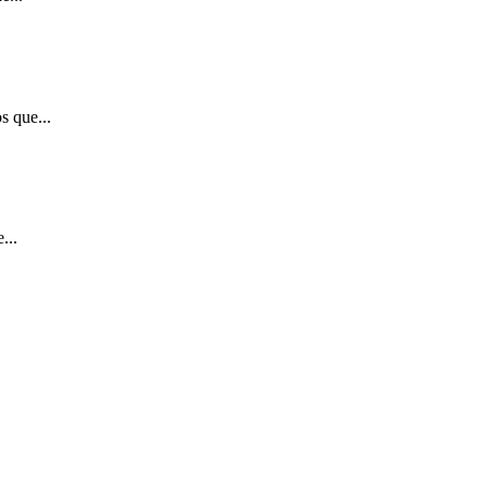
s que...
...