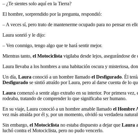
– ¿Te sientes solo aquí en la Tierra?
El hombre, sorprendido por la pregunta, respondió:
– A veces sí, pero trato de mantenerme ocupado para no pensar en ell
Laura sonrió y le dijo:
– Ven conmigo, tengo algo que te hará sentir mejor.
Mientras tanto,
el Motociclista
vigilaba desde lejos, asegurándose de 
Laura llevaba a los hombres a una habitación oscura y misteriosa, do
Un día,
Laura
conoció a un hombre llamado
el Desfigurado
. Él ten
Desfigurado
se sintió atraído por Laura, pero al darse cuenta de lo q
Laura
comenzó a sentir algo extraño en su interior. Por primera vez
rodeaba, tratando de comprender lo que significaba ser humano.
En su viaje, Laura conoció a un hombre amable llamado
el Hombre 
vez más atraída por él y, por un momento, olvidó su verdadera natural
Sin embargo,
el Motociclista
no estaba dispuesto a dejar que
Laura
a
luchó contra el Motociclista, pero no pudo vencerlo.