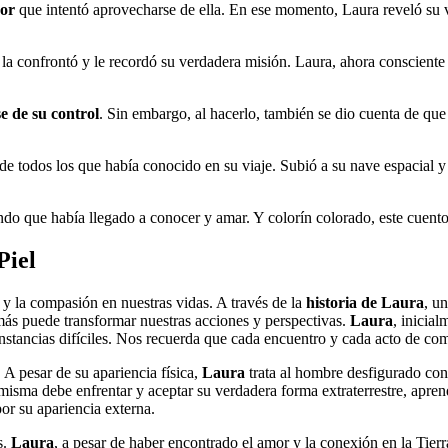
dor
que intentó aprovecharse de ella. En ese momento, Laura reveló su ver
la confrontó y le recordó su verdadera misión. Laura, ahora conscient
e de su control
. Sin embargo, al hacerlo, también se dio cuenta de qu
de todos los que había conocido en su viaje. Subió a su nave espacial y 
ndo que había llegado a conocer y amar. Y colorín colorado, este cuent
Piel
a y la compasión en nuestras vidas. A través de la
historia de Laura
, u
más puede transformar nuestras acciones y perspectivas.
Laura
, inicia
nstancias difíciles. Nos recuerda que cada encuentro y cada acto de co
 A pesar de su apariencia física,
Laura
trata al hombre desfigurado co
isma debe enfrentar y aceptar su verdadera forma extraterrestre, aprend
or su apariencia externa.
s.
Laura
, a pesar de haber encontrado el amor y la conexión en la Tie