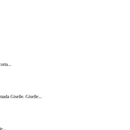
orta...
ada Giselle. Giselle...
e...