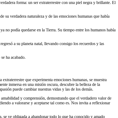
dadera forma: un ser extraterrestre con una piel negra y brillante. El
e de su verdadera naturaleza y de las emociones humanas que había
e ya no podía quedarse en la Tierra. Su tiempo entre los humanos había
regresó a su planeta natal, llevando consigo los recuerdos y las
o se ha acabado.
na extraterrestre que experimenta emociones humanas, se muestra
lmente inmersa en una misión oscura, descubre la belleza de la
mpasión puede cambiar nuestras vidas y las de los demás.
n amabilidad y comprensión, demostrando que el verdadero valor de
iendo a valorarse y aceptarse tal como es. Nos invita a reflexionar
rra, se ve obligada a abandonar todo lo que ha conocido y amado