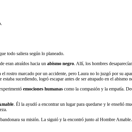
o.
que todo saliera según lo planeado.
nde eran atraídos hacia un
abismo negro
. Allí, los hombres desaparecía
ía el rostro marcado por un accidente, pero Laura no lo juzgó por su ap
ue estaba sucediendo, logró escapar antes de ser atrapado en el abismo n
, experimentó
emociones humanas
como la compasión y la empatía. Dec
Amable
. Él la ayudó a encontrar un lugar para quedarse y le enseñó mu
eza.
bandonara su misión. La siguió y la encontró junto al Hombre Amable.